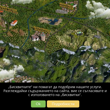
„Бисквитките“ ни помагат да подобрим нашите услуги.
Разглеждайки съдържанието на сайта, вие се съгласявате и
с използването на „бисквитки“.
Ok
Подробности
Keyboard shortcuts
Image may be subject to copyright
Terms